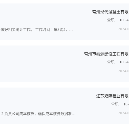
常州现代混凝土有限
全职
100-
2024-
岗位要求：有两年以上相关工作经验优先，，辅助主办会计做好相关统计工作。 工作时间：早8晚5，午休2小时，单休
常州市泰源建设工程有限
全职
100-
2024-
江苏双隆铝业有限
全职
10
2024-
一、工作描述： 1.参与预算管理，确保年度预算全面落地。 2.负责公司成本核算，确保成本核算数据准确，为财务分析提供...