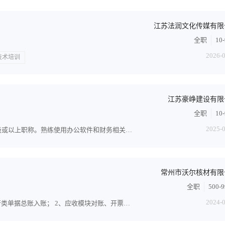
江苏法润文化传媒有限
全职
10
2026-
技术培训
江苏豪峥建设有限
全职
10
2025-
岗位要求：年龄35岁左右，会计或财务管理相关专业，初级或以上职称。熟练使用办公软件和财务相关软件。具有良好的沟通...
常州市沃尔核材有限
全职
500-
2024-
岗位职责： 一、财务核算工作 1、部分收、付款业务，银行类单据总账入账； 2、应收模块对账、开票并做部分账务处理；3...