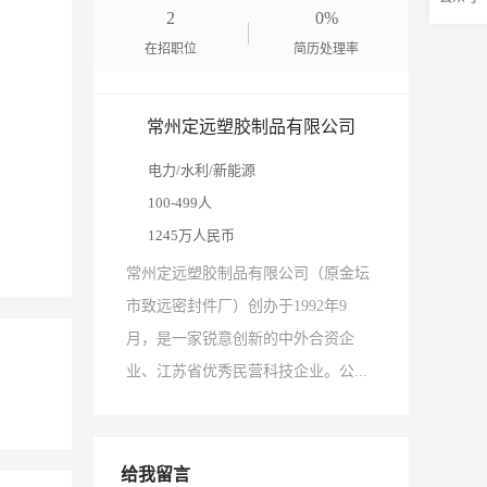
2
0%
在招职位
简历处理率
常州定远塑胶制品有限公司
电力/水利/新能源
100-499人
1245万人民币
常州定远塑胶制品有限公司（原金坛
市致远密封件厂）创办于1992年9
月，是一家锐意创新的中外合资企
业、江苏省优秀民营科技企业。公...
给我留言