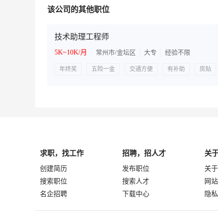
该公司的其他职位
技术助理工程师
5K~10K/月
常州市/金坛区
大专
经验不限
年终奖
五险一金
交通方便
有补助
房贴
求职，找工作
招聘，招人才
关
创建简历
发布职位
关于
搜索职位
搜索人才
网站
名企招聘
下载中心
隐私