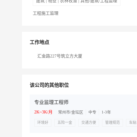
建筑 | 物业 | 农林牧渔 | 其他/建筑/工程监理
工程施工监理
工作地点
汇金路227号筑立方大厦
该公司的其他职位
专业监理工程师
2K~3K/月
常州市/金坛区
中专
1-3年
环境好
五险一金
交通方便
管理规范
车贴